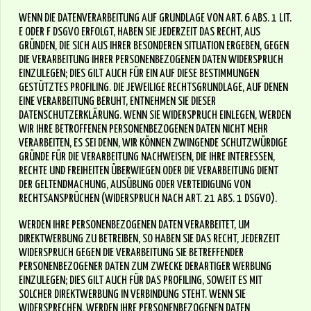
WENN DIE DATENVERARBEITUNG AUF GRUNDLAGE VON ART. 6 ABS. 1 LIT.
E ODER F DSGVO ERFOLGT, HABEN SIE JEDERZEIT DAS RECHT, AUS
GRÜNDEN, DIE SICH AUS IHRER BESONDEREN SITUATION ERGEBEN, GEGEN
DIE VERARBEITUNG IHRER PERSONENBEZOGENEN DATEN WIDERSPRUCH
EINZULEGEN; DIES GILT AUCH FÜR EIN AUF DIESE BESTIMMUNGEN
GESTÜTZTES PROFILING. DIE JEWEILIGE RECHTSGRUNDLAGE, AUF DENEN
EINE VERARBEITUNG BERUHT, ENTNEHMEN SIE DIESER
DATENSCHUTZERKLÄRUNG. WENN SIE WIDERSPRUCH EINLEGEN, WERDEN
WIR IHRE BETROFFENEN PERSONENBEZOGENEN DATEN NICHT MEHR
VERARBEITEN, ES SEI DENN, WIR KÖNNEN ZWINGENDE SCHUTZWÜRDIGE
GRÜNDE FÜR DIE VERARBEITUNG NACHWEISEN, DIE IHRE INTERESSEN,
RECHTE UND FREIHEITEN ÜBERWIEGEN ODER DIE VERARBEITUNG DIENT
DER GELTENDMACHUNG, AUSÜBUNG ODER VERTEIDIGUNG VON
RECHTSANSPRÜCHEN (WIDERSPRUCH NACH ART. 21 ABS. 1 DSGVO).
WERDEN IHRE PERSONENBEZOGENEN DATEN VERARBEITET, UM
DIREKTWERBUNG ZU BETREIBEN, SO HABEN SIE DAS RECHT, JEDERZEIT
WIDERSPRUCH GEGEN DIE VERARBEITUNG SIE BETREFFENDER
PERSONENBEZOGENER DATEN ZUM ZWECKE DERARTIGER WERBUNG
EINZULEGEN; DIES GILT AUCH FÜR DAS PROFILING, SOWEIT ES MIT
SOLCHER DIREKTWERBUNG IN VERBINDUNG STEHT. WENN SIE
WIDERSPRECHEN, WERDEN IHRE PERSONENBEZOGENEN DATEN